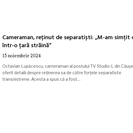
Cameraman, reținut de separatiști: „M-am simțit 
într-o țară străină”
15 noiembrie 2024
Octavian Lupăcescu, cameraman al postului TV Studio-L din Căușen
oferit detalii despre reținerea sa de către forțele separatiste
transnistrene. Acesta a spus că a fost…