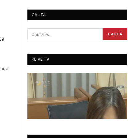
CAUTĂ
ca
RLIVE TV
i, a