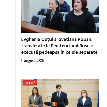
Evghenia Guțul și Svetlana Popan,
transferate la Penitenciarul Rusca:
execută pedeapsa în celule separate
6 august 2026
…
POLITICĂ