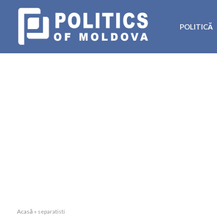
POLITICĂ
Acasă
»
separatisti