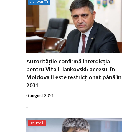
AUTORITĂȚI
Autoritățile confirmă interdicția
pentru Vitalii Iankovski: accesul în
Moldova îi este restricționat până în
2031
6 august 2026
…
POLITICĂ