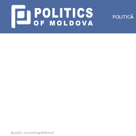
POLITICĂ
Acasă
»
screening bilateral