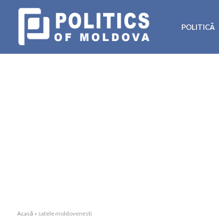
POLITICĂ
Acasă
»
satele moldovenesti