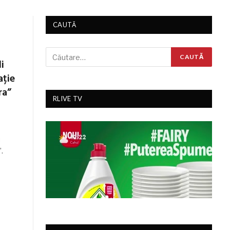
CAUTĂ
i
ație
ra”
RLIVE TV
i
.