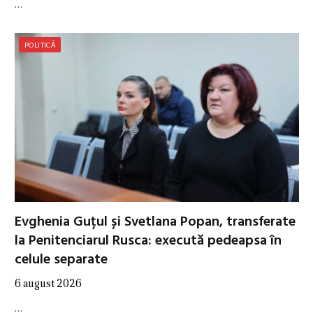
…
POLITICĂ
Evghenia Guțul și Svetlana Popan, transferate
la Penitenciarul Rusca: execută pedeapsa în
celule separate
6 august 2026
…