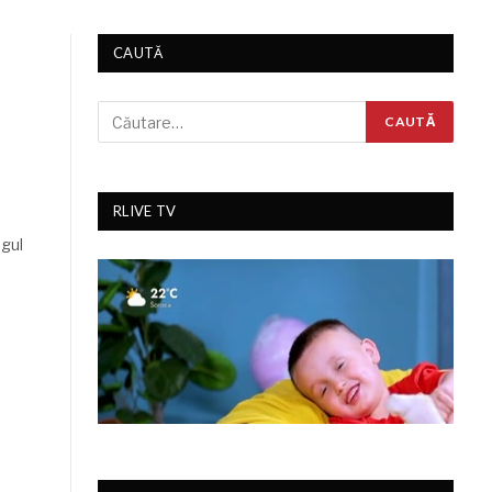
CAUTĂ
RLIVE TV
ogul
u