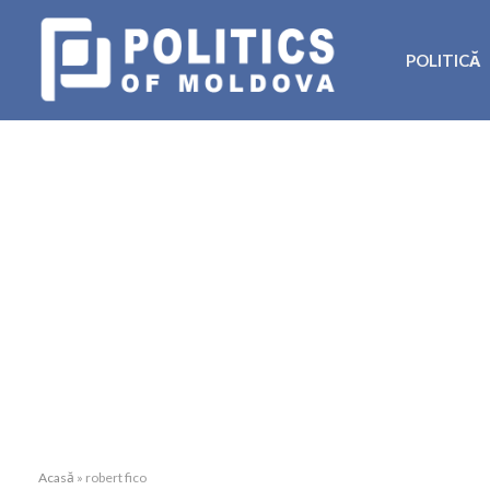
POLITICĂ
Acasă
»
robert fico