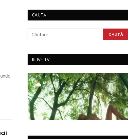
CAUTĂ
RLIVE TV
, unde
cii