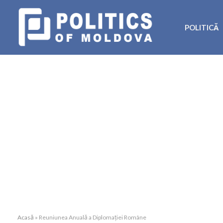
POLITICĂ
Acasă
»
Reuniunea Anuală a Diplomației Române