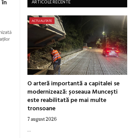
 în
ARTICOLE RECENTE
ACTUALITATE
nizată
ților
O arteră importantă a capitalei se
modernizează: șoseaua Muncești
este reabilitată pe mai multe
tronsoane
7 august 2026
…