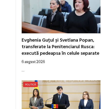
Evghenia Guțul și Svetlana Popan,
transferate la Penitenciarul Rusca:
execută pedeapsa în celule separate
6 august 2026
…
POLITICĂ