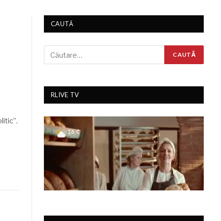
CAUTĂ
RLIVE TV
itic”.