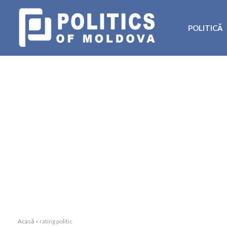
POLITICĂ
Acasă
»
rating politic