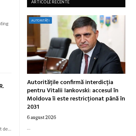
ARTICOLE RECENTE
AUTORITĂȚI
ating
Autoritățile confirmă interdicția
R.
pentru Vitalii Iankovski: accesul în
Moldova îi este restricționat până în
2031
6 august 2026
…
at de…