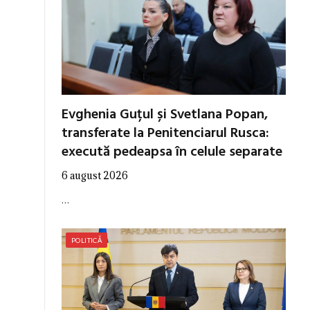
Evghenia Guțul și Svetlana Popan,
transferate la Penitenciarul Rusca:
execută pedeapsa în celule separate
6 august 2026
…
POLITICĂ