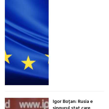
Igor Boțan: Rusia e
singurul stat care