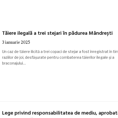
Tăiere ilegală a trei stejari în pădurea Mândrești
3 ianuarie 2025
Un caz de tăiere ilicită a trei copaci de stejar a fost înregistrat în ti
raziilor de joi, desfășurate pentru combaterea tăierilor ilegale și a
braconajului…
Lege privind responsabilitatea de mediu, aprobat