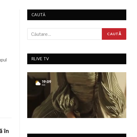
CAUTĂ
RLIVE TV
mpul
ă în