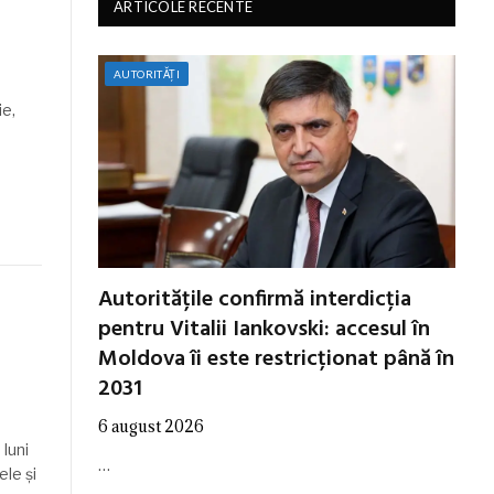
ARTICOLE RECENTE
AUTORITĂȚI
ie,
Autoritățile confirmă interdicția
pentru Vitalii Iankovski: accesul în
Moldova îi este restricționat până în
2031
6 august 2026
luni
…
ele și