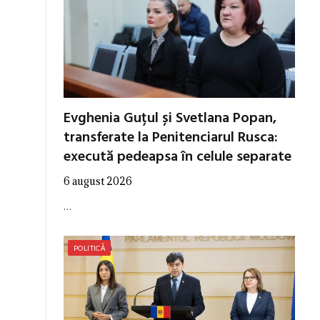
Evghenia Guțul și Svetlana Popan,
transferate la Penitenciarul Rusca:
execută pedeapsa în celule separate
6 august 2026
…
POLITICĂ