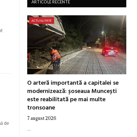
ARTICOLE RECENTE
ACTUALITATE
,
nt
O arteră importantă a capitalei se
modernizează: șoseaua Muncești
este reabilitată pe mai multe
tronsoane
7 august 2026
mă de
…