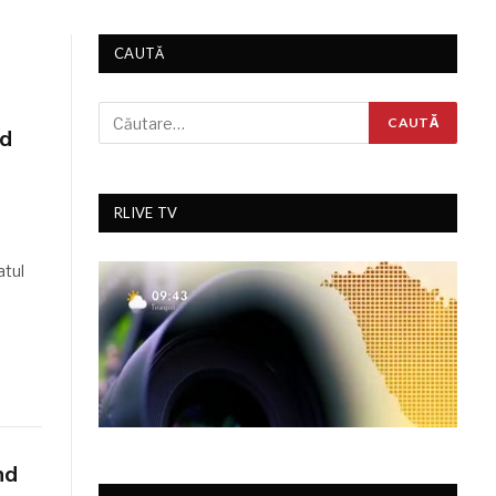
CAUTĂ
nd
RLIVE TV
atul
nd