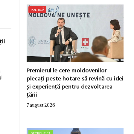
POLITICĂ
ii
Premierul le cere moldovenilor
,
plecați peste hotare să revină cu idei
și
și experiență pentru dezvoltarea
țării
7 august 2026
…
GEOPOLITICA