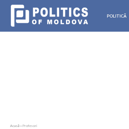
POLITICĂ
Acasă
»
Profesori