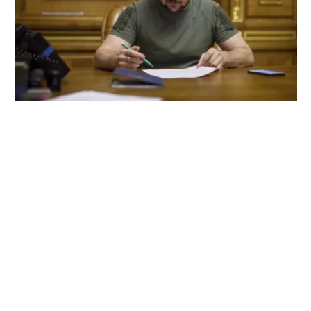
Sondaj în Ucraina: Zelenski, depășit de mai
mulți oficiali în topul încrederii populației
7 august 2026
…
GEOPOLITICA