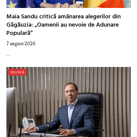
Maia Sandu critică amânarea alegerilor din
Găgăuzia: „Oamenii au nevoie de Adunare
Populară”
7 august 2026
…
POLITICĂ