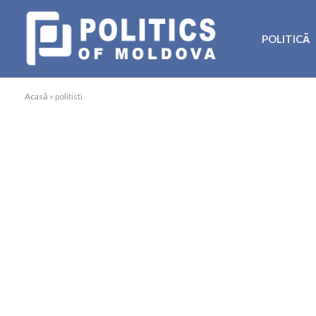
POLITICĂ
Acasă
»
politisti