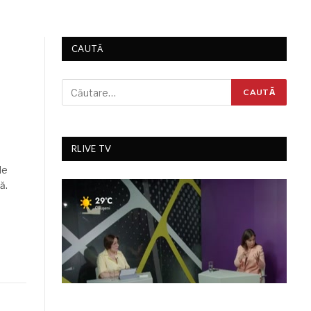
CAUTĂ
RLIVE TV
de
ă.