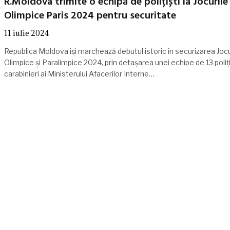
R.Moldova trimite o echipă de polițiști la Jocurile
Olimpice Paris 2024 pentru securitate
11 iulie 2024
Republica Moldova își marchează debutul istoric în securizarea Jocu
Olimpice și Paralimpice 2024, prin detașarea unei echipe de 13 polițiș
carabinieri ai Ministerului Afacerilor Interne…