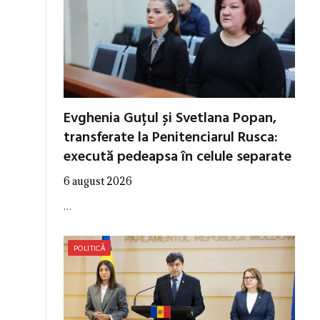
Evghenia Guțul și Svetlana Popan,
transferate la Penitenciarul Rusca:
execută pedeapsa în celule separate
6 august 2026
…
POLITICĂ