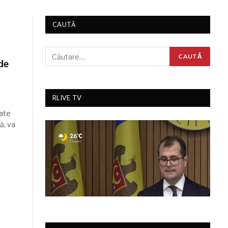
CAUTĂ
de
RLIVE TV
ate
pă, va