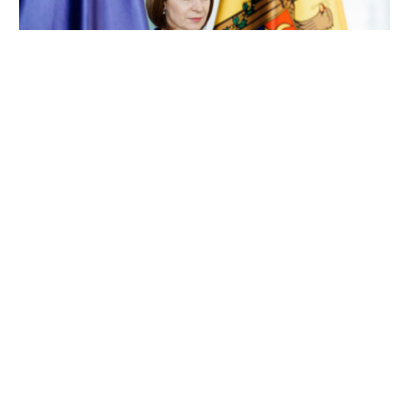
Maia Sandu critică amânarea alegerilor din
Găgăuzia: „Oamenii au nevoie de Adunare
Populară”
7 august 2026
…