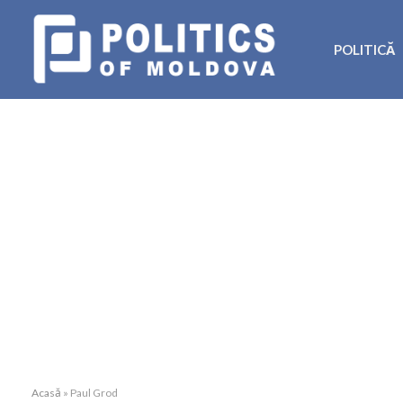
POLITICĂ
Acasă
»
Paul Grod