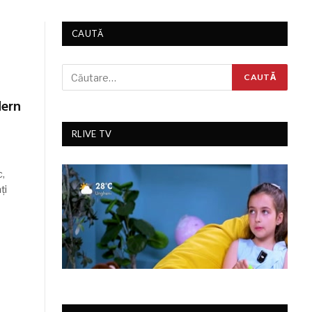
CAUTĂ
dern
RLIVE TV
c,
ți