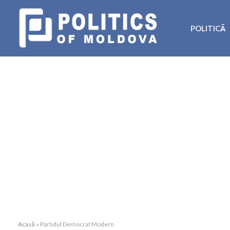
POLITICĂ
Acasă
»
Partidul Democrat Modern