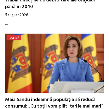
stabili direcțiile de dezvoltare ale orașului
până în 2040
5 august 2026
…
POLITICĂ
Maia Sandu îndeamnă populația să reducă
consumul: „Cu toții vom plăti tarife mai mari”