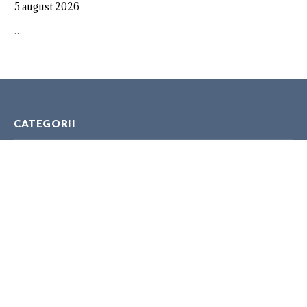
5 august 2026
…
CATEGORII
ANALITICA
AUTORITĂȚI
EXPERȚI
GEOPOLITICA
POLITICĂ