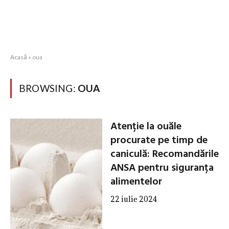
Acasă
»
oua
BROWSING:
OUA
Atenție la ouăle
procurate pe timp de
caniculă: Recomandările
ANSA pentru siguranța
alimentelor
22 iulie 2024