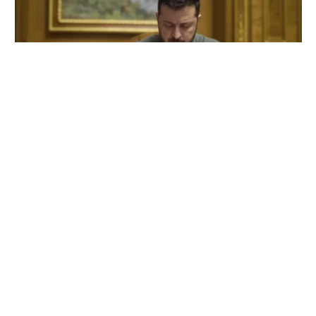
Sondaj în Ucraina: Zelenski, depășit de mai
mulți oficiali în topul încrederii populației
7 august 2026
…