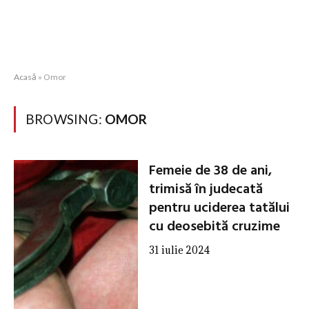
Acasă
»
Omor
BROWSING:
OMOR
Femeie de 38 de ani,
trimisă în judecată
pentru uciderea tatălui
cu deosebită cruzime
31 iulie 2024