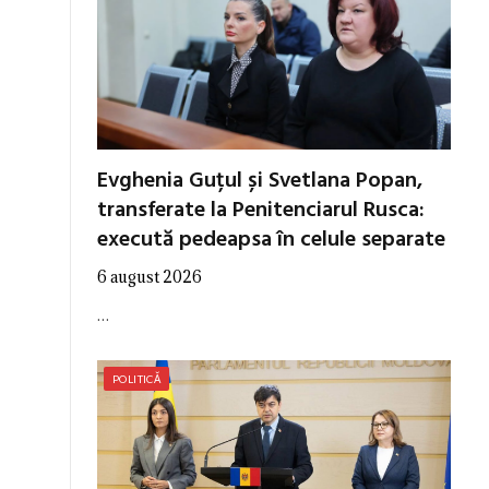
Evghenia Guțul și Svetlana Popan,
transferate la Penitenciarul Rusca:
execută pedeapsa în celule separate
6 august 2026
…
POLITICĂ