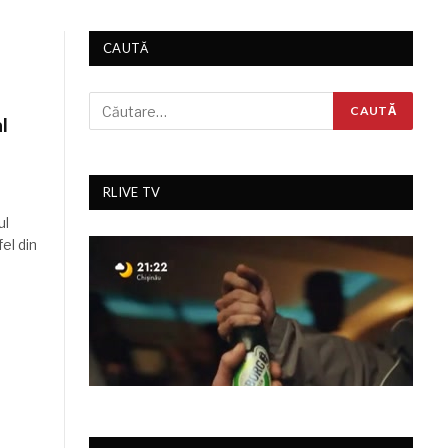
CAUTĂ
l
RLIVE TV
ul
fel din