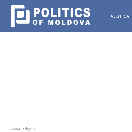
POLITICĂ
Acasă
»
Oleg Cara