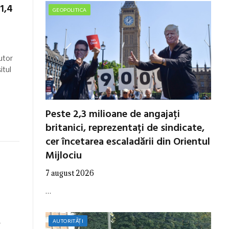
1,4
GEOPOLITICA
utor
itul
Peste 2,3 milioane de angajați
britanici, reprezentați de sindicate,
cer încetarea escaladării din Orientul
Mijlociu
7 august 2026
…
AUTORITĂȚI
r