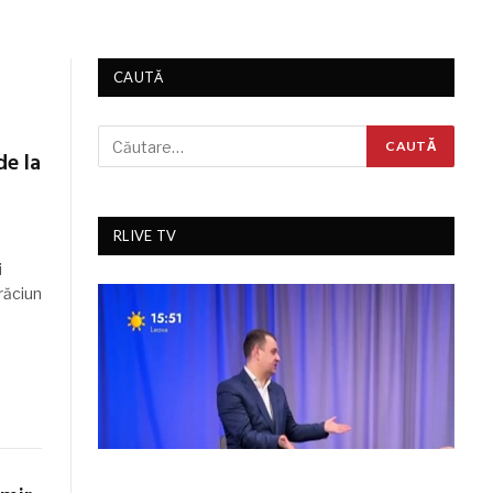
CAUTĂ
de la
RLIVE TV
i
răciun