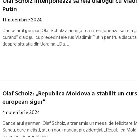
Olaf Scholz intenționează să reia dialogul cu Vlad
Putin
11 noiembrie 2024
Cancelarul german Olaf Scholz a anunțat că intenționează să reia „î
curând” dialogul cu președintele rus Vladimir Putin pentru a discuta
despre situația din Ucraina. „Da,…
Olaf Scholz: „Republica Moldova a stabilit un curs
european sigur”
4 noiembrie 2024
Cancelarul german, Olaf Scholz, a transmis un mesaj de felicitare M
Sandu, care a câștigat un nou mandat prezidențial. „Republica Mol
trecut în siguranță prin…