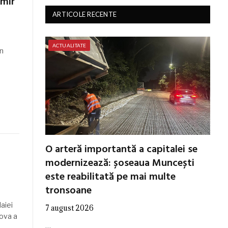
imir
ARTICOLE RECENTE
ACTUALITATE
n
O arteră importantă a capitalei se
modernizează: șoseaua Muncești
este reabilitată pe mai multe
tronsoane
aiei
7 august 2026
dova a
…