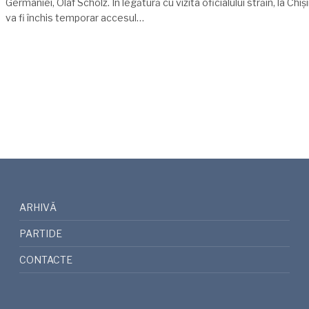
Germaniei, Olaf Scholz. În legătură cu vizita oficialului străin, la Chiș
va fi închis temporar accesul…
ARHIVĂ
PARTIDE
CONTACTE