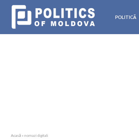
POLITICĂ
Acasă
»
nomazi digitali