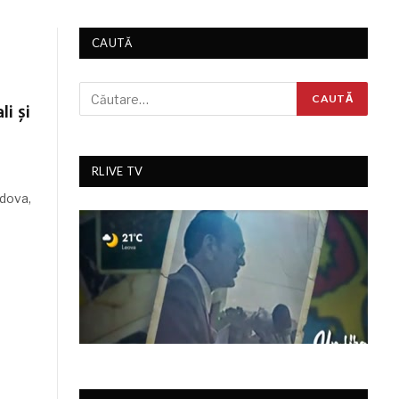
CAUTĂ
i și
RLIVE TV
ldova,