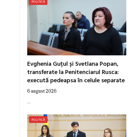
POLITICĂ
Evghenia Guțul și Svetlana Popan,
transferate la Penitenciarul Rusca:
execută pedeapsa în celule separate
6 august 2026
…
POLITICĂ