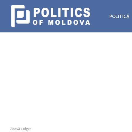
POLITICĂ
Acasă
»
niger