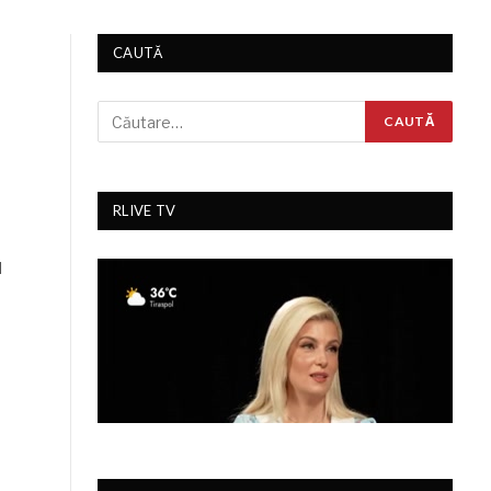
CAUTĂ
RLIVE TV
”
l