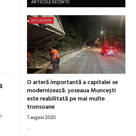
ARTICOLE RECENTE
ACTUALITATE
O arteră importantă a capitalei se
ă
modernizează: șoseaua Muncești
este reabilitată pe mai multe
tronsoane
au
7 august 2026
…