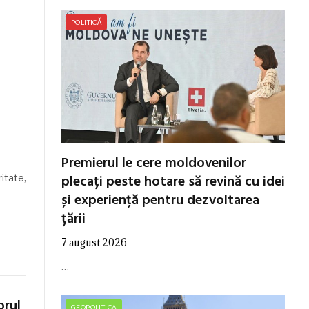
POLITICĂ
Premierul le cere moldovenilor
n
plecați peste hotare să revină cu idei
itate,
și experiență pentru dezvoltarea
țării
7 august 2026
…
orul
GEOPOLITICA