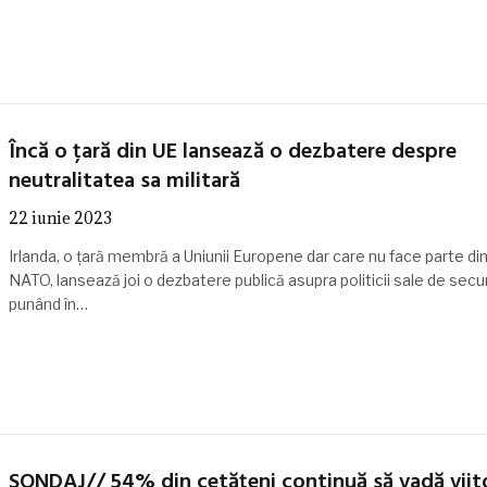
Încă o țară din UE lansează o dezbatere despre
neutralitatea sa militară
22 iunie 2023
Irlanda, o țară membră a Uniunii Europene dar care nu face parte di
NATO, lansează joi o dezbatere publică asupra politicii sale de secur
punând în…
SONDAJ// 54% din cetățeni continuă să vadă viit