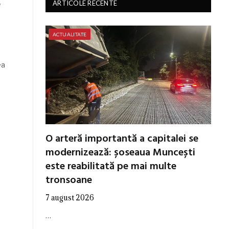
e
ARTICOLE RECENTE
ACTUALITATE
ea
O arteră importantă a capitalei se
modernizează: șoseaua Muncești
este reabilitată pe mai multe
tronsoane
7 august 2026
…