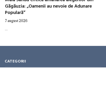
Maia Sandu critică amânarea alegerilor din
Găgăuzia: „Oamenii au nevoie de Adunare
Populară”
7 august 2026
…
CATEGORII
ANALITICA
AUTORITĂȚI
EXPERȚI
GEOPOLITICA