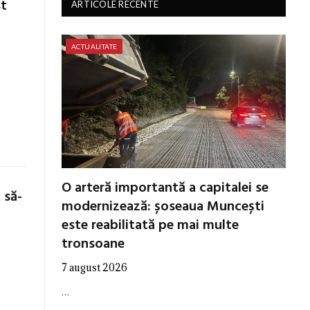
st
ARTICOLE RECENTE
ACTUALITATE
O arteră importantă a capitalei se
 să-
modernizează: șoseaua Muncești
este reabilitată pe mai multe
tronsoane
7 august 2026
…