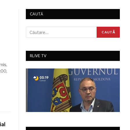
CAUTĂ
RLIVE TV
mis,
:00,
ial