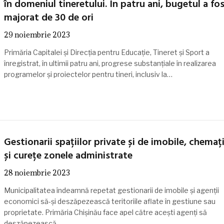
în domeniul tineretului. În patru ani, bugetul a fo
majorat de 30 de ori
29 noiembrie 2023
Primăria Capitalei și Direcția pentru Educație, Tineret și Sport a
înregistrat, în ultimii patru ani, progrese substanțiale în realizarea
programelor și proiectelor pentru tineri, inclusiv la…
Gestionarii spațiilor private și de imobile, chemați
și curețe zonele administrate
28 noiembrie 2023
Municipalitatea îndeamnă repetat gestionarii de imobile și agenții
economici să-și deszăpezească teritoriile aflate în gestiune sau
proprietate. Primăria Chișinău face apel către acești agenți să
deszăpezească…