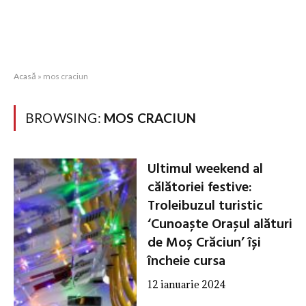
Acasă
»
mos craciun
BROWSING:
MOS CRACIUN
Ultimul weekend al
călătoriei festive:
Troleibuzul turistic
‘Cunoaște Orașul alături
de Moș Crăciun’ își
încheie cursa
12 ianuarie 2024