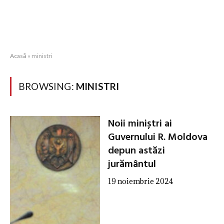
Acasă
»
ministri
BROWSING:
MINISTRI
Noii miniștri ai
Guvernului R. Moldova
depun astăzi
jurământul
19 noiembrie 2024