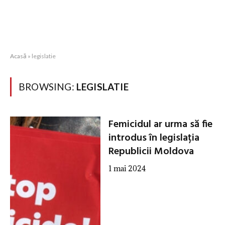
Acasă
»
legislatie
BROWSING:
LEGISLATIE
Femicidul ar urma să fie
introdus în legislația
Republicii Moldova
1 mai 2024