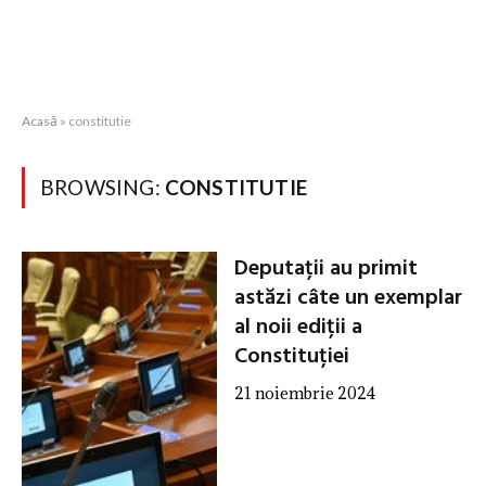
Acasă
»
constitutie
BROWSING:
CONSTITUTIE
Deputații au primit
astăzi câte un exemplar
al noii ediții a
Constituției
21 noiembrie 2024