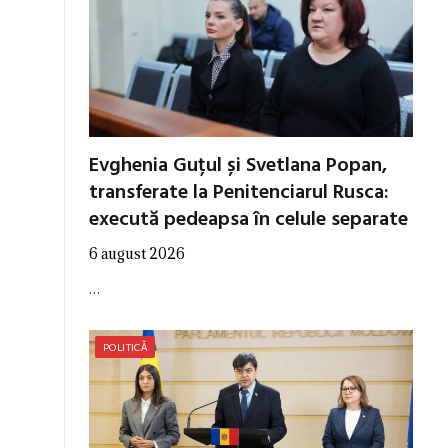
Evghenia Guțul și Svetlana Popan,
transferate la Penitenciarul Rusca:
execută pedeapsa în celule separate
6 august 2026
…
POLITICĂ