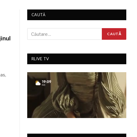
CAUTĂ
jinul
RLIVE TV
las,