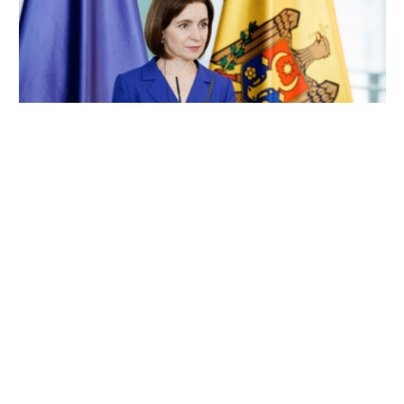
Maia Sandu critică amânarea alegerilor din
Găgăuzia: „Oamenii au nevoie de Adunare
Populară”
7 august 2026
…