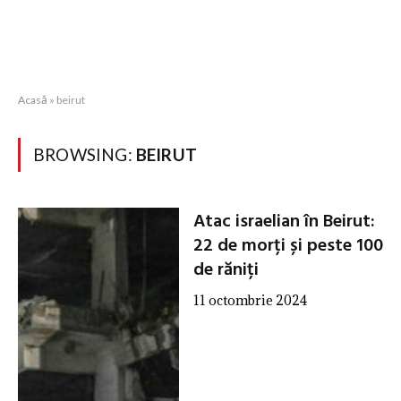
Acasă
»
beirut
BROWSING:
BEIRUT
Atac israelian în Beirut:
22 de morți și peste 100
de răniți
11 octombrie 2024