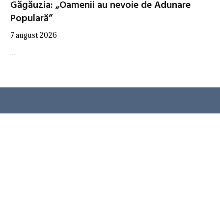
Găgăuzia: „Oamenii au nevoie de Adunare
Populară”
7 august 2026
…
CATEGORII
ANALITICA
AUTORITĂȚI
EXPERȚI
GEOPOLITICA