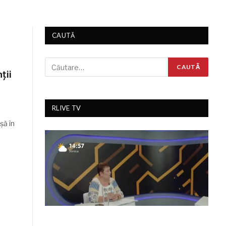
CAUTĂ
ţii
RLIVE TV
şă în