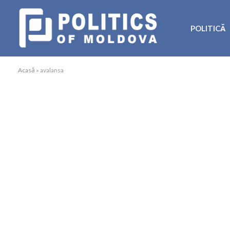
POLITICĂ
Acasă
»
avalansa