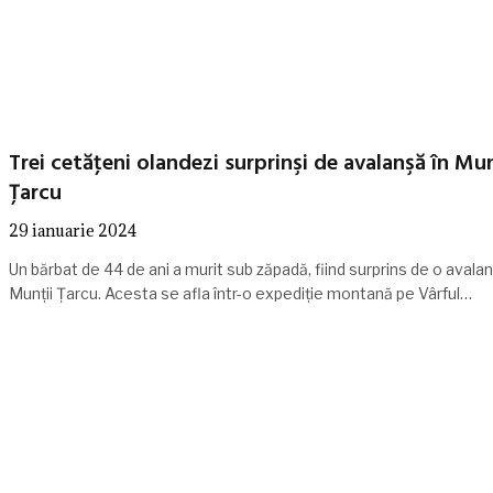
Trei cetăţeni olandezi surprinşi de avalanşă în Mun
Ţarcu
29 ianuarie 2024
Un bărbat de 44 de ani a murit sub zăpadă, fiind surprins de o avalan
Munţii Ţarcu. Acesta se afla într-o expediţie montană pe Vârful…