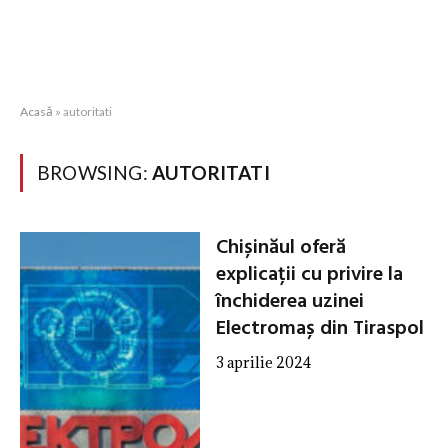
Acasă
»
autoritati
BROWSING:
AUTORITATI
Chișinăul oferă
explicații cu privire la
închiderea uzinei
Electromaș din Tiraspol
3 aprilie 2024