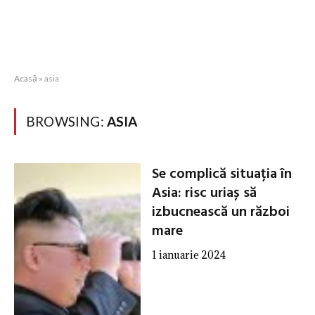
Acasă
»
asia
BROWSING:
ASIA
Se complică situația în
Asia: risc uriaș să
izbucnească un război
mare
1 ianuarie 2024