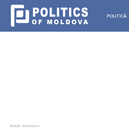
POLITICĂ
Acasă
»
Antonescu