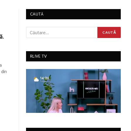
CAUTĂ
ă.
RLIVE TV
a
 din