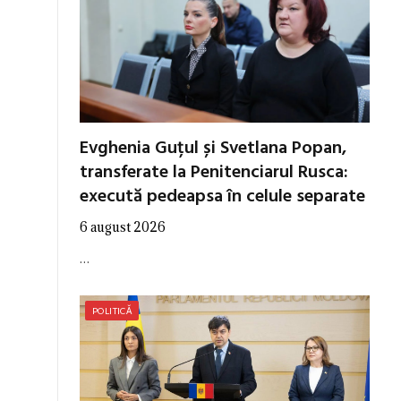
Evghenia Guțul și Svetlana Popan,
transferate la Penitenciarul Rusca:
execută pedeapsa în celule separate
6 august 2026
…
POLITICĂ