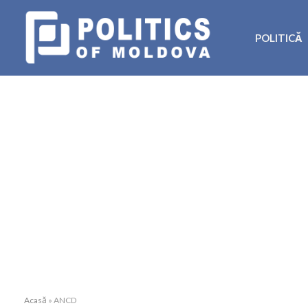
POLITICĂ
Acasă
»
ANCD