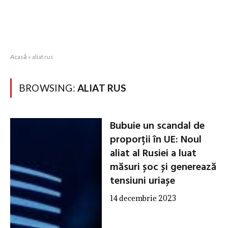
Acasă
»
aliat rus
BROWSING:
ALIAT RUS
Bubuie un scandal de
proporții în UE: Noul
aliat al Rusiei a luat
măsuri șoc și generează
tensiuni uriașe
14 decembrie 2023