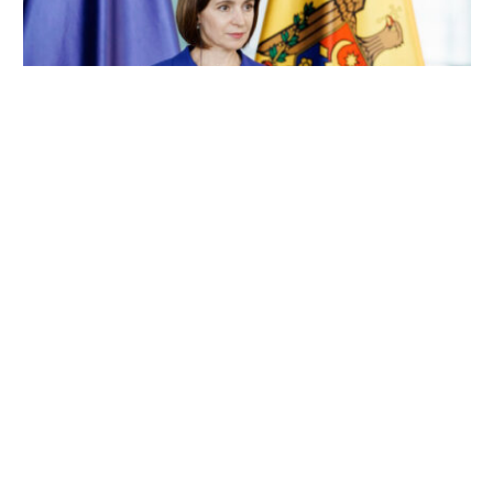
Maia Sandu critică amânarea alegerilor din
Găgăuzia: „Oamenii au nevoie de Adunare
Populară”
7 august 2026
…