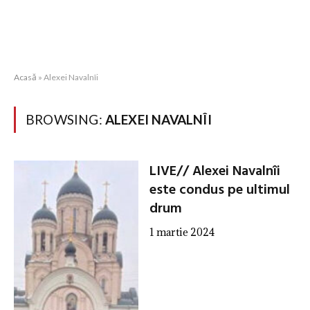
Acasă
»
Alexei Navalnîi
BROWSING:
ALEXEI NAVALNÎI
LIVE// Alexei Navalnîi
este condus pe ultimul
drum
1 martie 2024