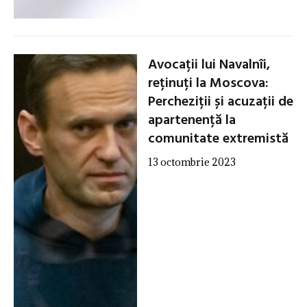
Avocații lui Navalnîi,
reținuți la Moscova:
Percheziții și acuzații de
apartenență la
comunitate extremistă
13 octombrie 2023