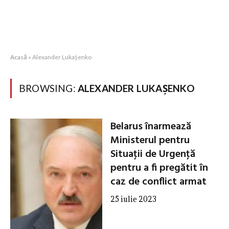
Acasă
»
Alexander Lukaşenko
BROWSING:
ALEXANDER LUKAŞENKO
Belarus înarmează
Ministerul pentru
Situaţii de Urgenţă
pentru a fi pregătit în
caz de conflict armat
25 iulie 2023