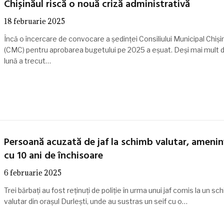
Chișinăul riscă o nouă criză administrativă
18 februarie 2025
Încă o încercare de convocare a ședinței Consiliului Municipal Chiși
(CMC) pentru aprobarea bugetului pe 2025 a eșuat. Deși mai mult 
lună a trecut…
Persoană acuzată de jaf la schimb valutar, amenin
cu 10 ani de închisoare
6 februarie 2025
Trei bărbați au fost reținuți de poliție în urma unui jaf comis la un sc
valutar din orașul Durlești, unde au sustras un seif cu o…