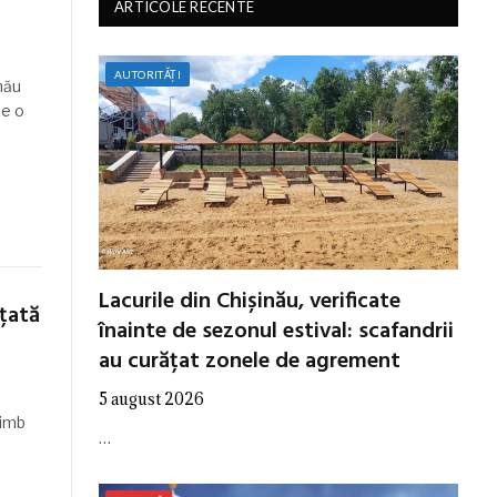
ARTICOLE RECENTE
AUTORITĂȚI
nău
de o
Lacurile din Chișinău, verificate
țată
înainte de sezonul estival: scafandrii
au curățat zonele de agrement
5 august 2026
himb
…