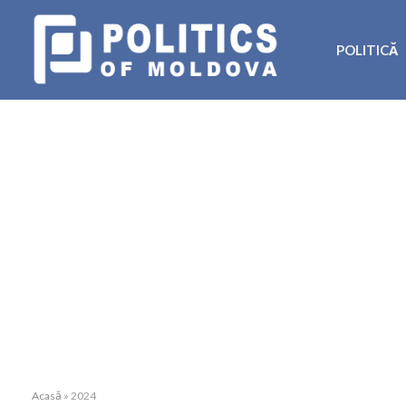
POLITICĂ
Acasă
»
2024