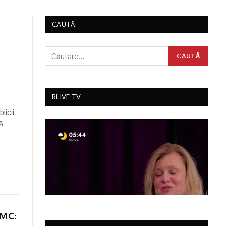
CAUTĂ
RLIVE TV
licii
ă
CMC: