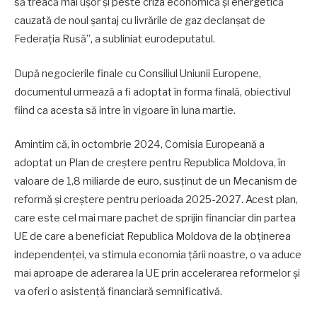
să treacă mai ușor și peste criza economică și energetică
cauzată de noul șantaj cu livrările de gaz declanșat de
Federația Rusă”, a subliniat eurodeputatul.
După negocierile finale cu Consiliul Uniunii Europene,
documentul urmează a fi adoptat în forma finală, obiectivul
fiind ca acesta să intre în vigoare în luna martie.
Amintim că, în octombrie 2024, Comisia Europeană a
adoptat un Plan de creștere pentru Republica Moldova, în
valoare de 1,8 miliarde de euro, susținut de un Mecanism de
reformă și creștere pentru perioada 2025-2027. Acest plan,
care este cel mai mare pachet de sprijin financiar din partea
UE de care a beneficiat Republica Moldova de la obținerea
independenței, va stimula economia țării noastre, o va aduce
mai aproape de aderarea la UE prin accelerarea reformelor și
va oferi o asistență financiară semnificativă.