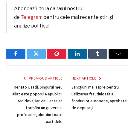
Abonează-te la canalul nostru
de
Telegram
pentru cele mai recente știri și
analize politice!
Facebook
Twitter
Pinterest
LinkedIn
Tumblr
Email
PREVIOUS ARTICLE
NEXT ARTICLE
Renato Usatîi: Singurul meu
Sancțiuni mai aspre pentru
aliat este poporul Republicii
utilizarea frauduloasă a
Moldova, iar visul este să
fondurilor europene, aprobate
formăm un guvern al
de deputați
profesioniștilor din toate
partidele