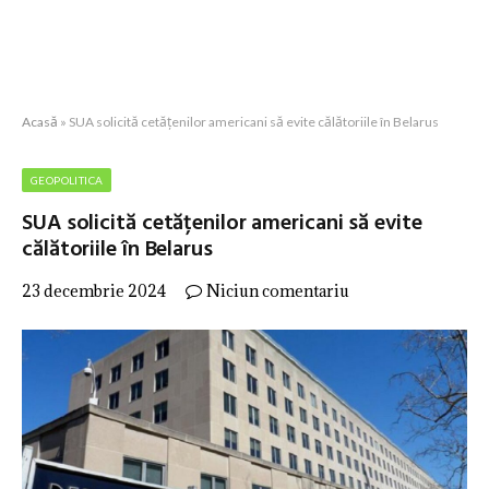
Acasă
»
SUA solicită cetățenilor americani să evite călătoriile în Belarus
GEOPOLITICA
SUA solicită cetățenilor americani să evite
călătoriile în Belarus
23 decembrie 2024
Niciun comentariu