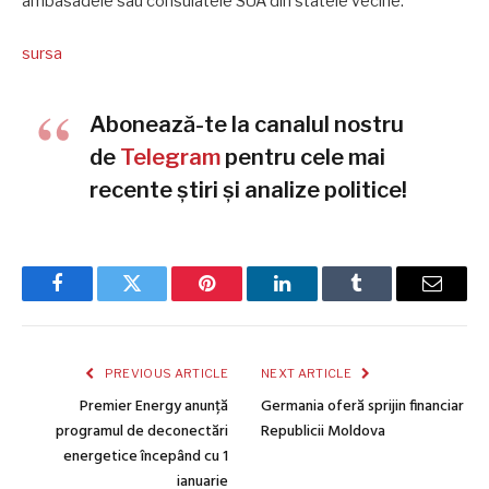
ambasadele sau consulatele SUA din statele vecine.
sursa
Abonează-te la canalul nostru
de
Telegram
pentru cele mai
recente știri și analize politice!
Facebook
Twitter
Pinterest
LinkedIn
Tumblr
Email
PREVIOUS ARTICLE
NEXT ARTICLE
Premier Energy anunță
Germania oferă sprijin financiar
programul de deconectări
Republicii Moldova
energetice începând cu 1
ianuarie