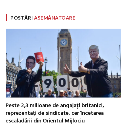
POSTĂRI
ASEMĂNATOARE
Peste 2,3 milioane de angajați britanici,
reprezentați de sindicate, cer încetarea
escaladării din Orientul Mijlociu