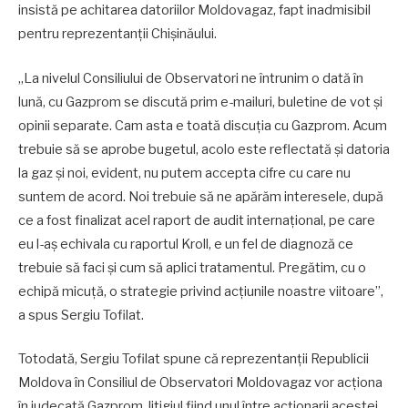
insistă pe achitarea datoriilor Moldovagaz, fapt inadmisibil
pentru reprezentanții Chișinăului.
„La nivelul Consiliului de Observatori ne întrunim o dată în
lună, cu Gazprom se discută prim e-mailuri, buletine de vot și
opinii separate. Cam asta e toată discuția cu Gazprom. Acum
trebuie să se aprobe bugetul, acolo este reflectată și datoria
la gaz și noi, evident, nu putem accepta cifre cu care nu
suntem de acord. Noi trebuie să ne apărăm interesele, după
ce a fost finalizat acel raport de audit internațional, pe care
eu l-aș echivala cu raportul Kroll, e un fel de diagnoză ce
trebuie să faci și cum să aplici tratamentul. Pregătim, cu o
echipă micuță, o strategie privind acțiunile noastre viitoare”,
a spus Sergiu Tofilat.
Totodată, Sergiu Tofilat spune că reprezentanții Republicii
Moldova în Consiliul de Observatori Moldovagaz vor acționa
în judecată Gazprom, litigiul fiind unul între acționarii acestei