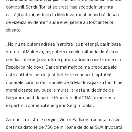
companii. Sergiu Tofilat se arată însă sceptic în privința
calității actului justiției din Moldova, menționând că dosare
ce vizează evidente fraude energetice au fost anterior
clasate.
„Noi nu ne putem adresa în arbitraj, cu pretenții, dar în baza
statutului Moldovagaz, putem examina situația dată ca un
conflict între acționari. Și ne putem adresa în instanțele din
Republica Moldova. Dar cel mai mult ce mă preocupă aici
este calitatea actului justiției. Este cunoscut faptul că
dosarele care țin de fraudele de la Moldovagaz au fost bine-
mersi clasate sau puse la murat. Iar asta nu depinde de
Gazprom, sunt dosarele Procuraturii și CNA”, a mai spus
expertul în domeniul energetic Sergiu Tofilat.
Anterior, ministrul Energiei, Victor Parlicov, a anunțat că din
pretinsa datorie de 756 de milioane de dolari SUA, invocată