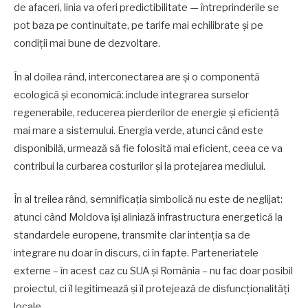
de afaceri, linia va oferi predictibilitate — întreprinderile se
pot baza pe continuitate, pe tarife mai echilibrate și pe
condiții mai bune de dezvoltare.
În al doilea rând, interconectarea are și o componentă
ecologică și economică: include integrarea surselor
regenerabile, reducerea pierderilor de energie și eficiență
mai mare a sistemului. Energia verde, atunci când este
disponibilă, urmează să fie folosită mai eficient, ceea ce va
contribui la curbarea costurilor și la protejarea mediului.
În al treilea rând, semnificația simbolică nu este de neglijat:
atunci când Moldova îşi aliniază infrastructura energetică la
standardele europene, transmite clar intenţia sa de
integrare nu doar în discurs, ci în fapte. Parteneriatele
externe – în acest caz cu SUA și România – nu fac doar posibil
proiectul, ci îl legitimează și îl protejează de disfuncționalități
locale.