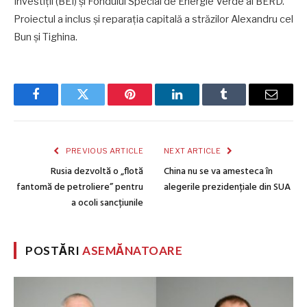
Investiții (BEI) și Fondului Special de Energie Verde al BERD.
Proiectul a inclus și reparația capitală a străzilor Alexandru cel
Bun și Tighina.
Facebook
Twitter
Pinterest
LinkedIn
Tumblr
Email
PREVIOUS ARTICLE
NEXT ARTICLE
Rusia dezvoltă o „flotă
China nu se va amesteca în
fantomă de petroliere” pentru
alegerile prezidențiale din SUA
a ocoli sancțiunile
POSTĂRI
ASEMĂNATOARE